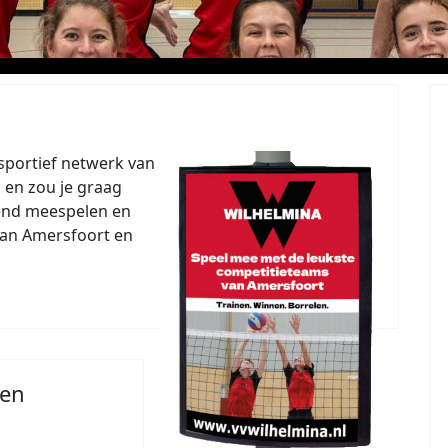
sportief netwerk van
 en zou je graag
vend meespelen en
 van Amersfoort en
men